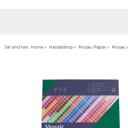
Handelshop
Privatkunden-Shop
Neuheiten
Händlersuche
Über uns
Kont
Sie sind hier:
Home
Handelshop
Mosaic Papier
Mosaic