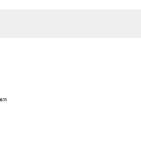
DE
FR
611