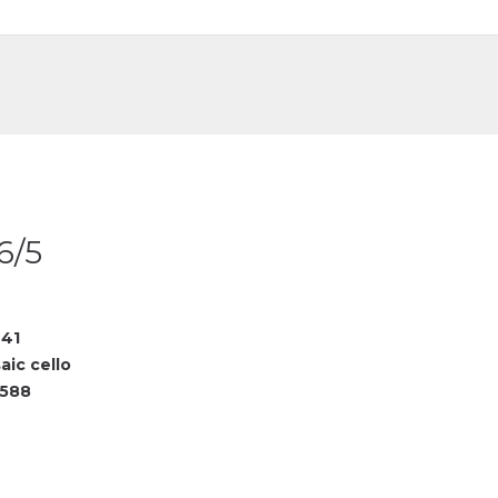
DE
FR
6/5
41
aic cello
588