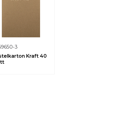
69650-3
telkarton Kraft 40
tt