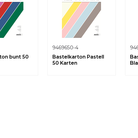
5
9469650-4
94
ton bunt 50
Bastelkarton Pastell
Bas
50 Karten
Bla