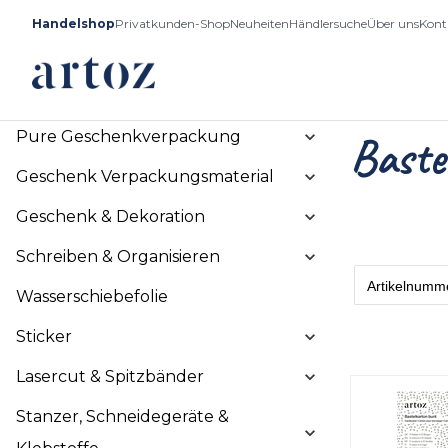
Handelshop
Privatkunden-Shop
Neuheiten
Händlersuche
Über uns
Kont
Pure Geschenkverpackung
Baste
Geschenk Verpackungsmaterial
Geschenk & Dekoration
Schreiben & Organisieren
Wasserschiebefolie
Sticker
Lasercut & Spitzbänder
Stanzer, Schneidegeräte &