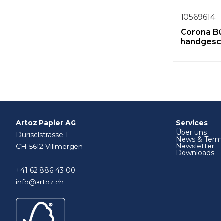
10569614
Corona B
handgesc
Artoz Papier AG
Services
Über uns
Durisolstrasse 1
News & Term
Newsletter
CH-5612 Villmergen
Downloads
+41 62 886 43 00
info@artoz.ch