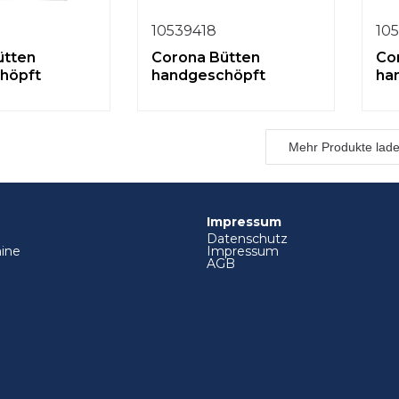
10539418
10
ütten
Corona Bütten
Co
höpft
handgeschöpft
ha
Mehr Produkte lad
Impressum
Datenschutz
ine
Impressum
AGB