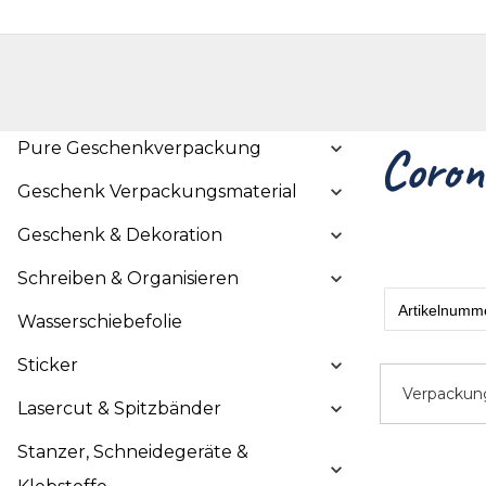
Handelshop
Privatkunden-Shop
Neuheiten
Händlersuche
Über uns
Kont
Pure Geschenkverpackung
Coron
Geschenk Verpackungsmaterial
Geschenk & Dekoration
Schreiben & Organisieren
Wasserschiebefolie
Sticker
Verpackun
Lasercut & Spitzbänder
Stanzer, Schneidegeräte &