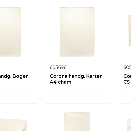
605696
60
andg. Bogen
Corona handg. Karten
Co
A4 cham.
C5