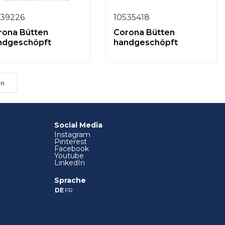
539226
10535418
rona Bütten
Corona Bütten
ndgeschöpft
handgeschöpft
en
Social Media
Instagram
Pinterest
Facebook
Youtube
LinkedIn
Sprache
DE
FR