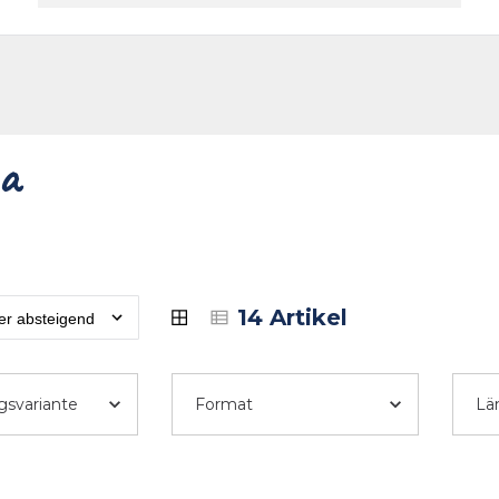
akt
a
14 Artikel
gsvariante
Format
Lä