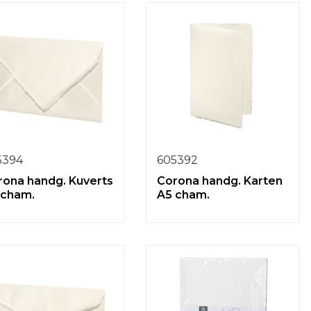
5394
605392
rona handg. Kuverts
Corona handg. Karten
 cham.
A5 cham.