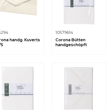
5294
10579614
rona handg. Kuverts
Corona Bütten
/5
handgeschöpft