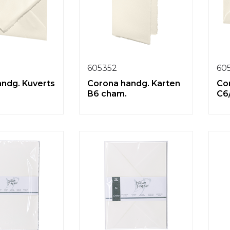
605352
60
ndg. Kuverts
Corona handg. Karten
Co
B6 cham.
C6