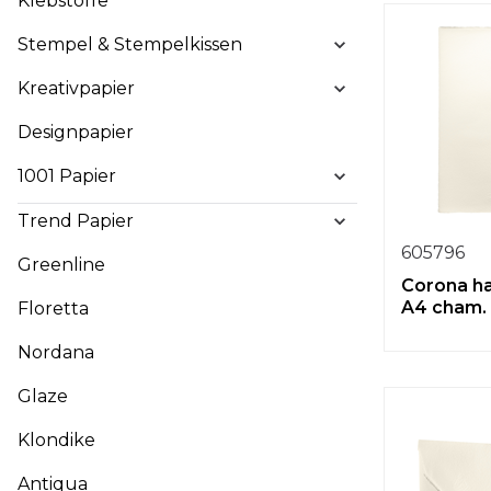
Klebstoffe
Stempel & Stempelkissen
Kreativpapier
Designpapier
1001 Papier
Trend Papier
605796
Greenline
Corona h
A4 cham.
Floretta
Nordana
Glaze
Klondike
Antiqua