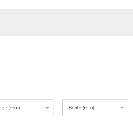
DE
FR
nge (mm)
Breite (mm)