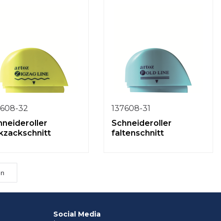
7608-32
137608-31
hneideroller
Schneideroller
kzackschnitt
faltenschnitt
en
Social Media