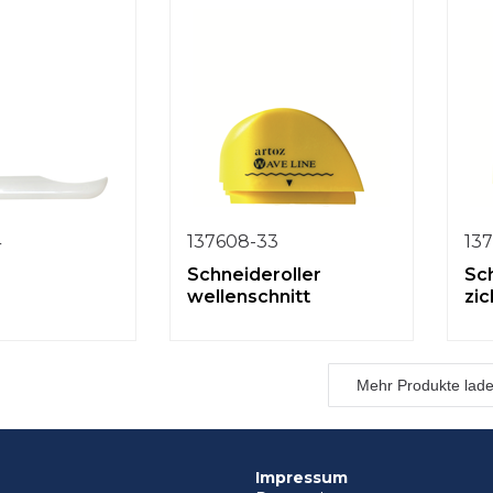
4
137608-33
13
Schneideroller
Sc
wellenschnitt
zic
Mehr Produkte lad
Impressum