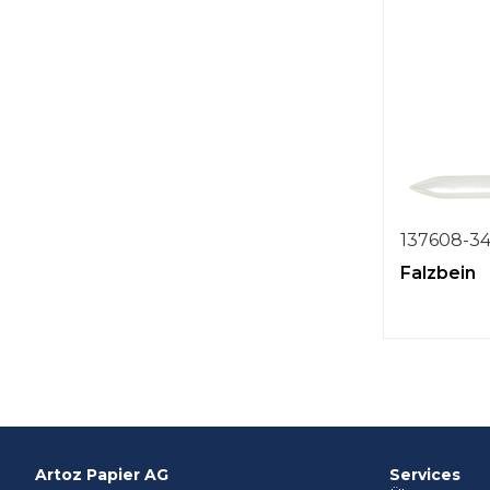
137608-3
Falzbein
Artoz Papier AG
Services