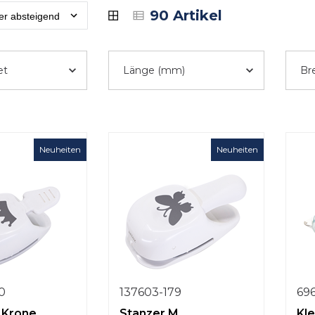
90 Artikel
et
Länge (mm)
Br
Neuheiten
Neuheiten
0
137603-179
696
 Krone
Stanzer M
Kl