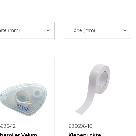
eite (mm)
Höhe (mm)
696-12
696696-10
eberoller Velum
Klebepunkte