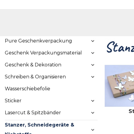
Handelshop
Privatkunden-Shop
Neuheiten
Händlersuche
Über uns
Kont
Pure Geschenkverpackung
Stanz
Geschenk Verpackungsmaterial
Geschenk & Dekoration
Schreiben & Organisieren
Wasserschiebefolie
Sticker
S
Lasercut & Spitzbänder
Stanzer, Schneidegeräte &