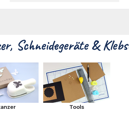
akt
er, Schneidegeräte & Klebst
tanzer
Tools