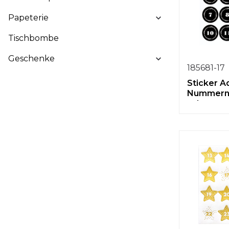
Papeterie
Tischbombe
Geschenke
185681-17
Sticker A
Nummer
schwarz