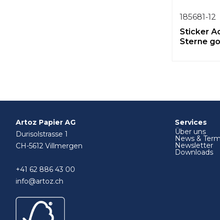
185681-12
Sticker A
Sterne go
Artoz Papier AG
Services
Über uns
Durisolstrasse 1
News & Term
Newsletter
CH-5612 Villmergen
Downloads
+41 62 886 43 00
info@artoz.ch