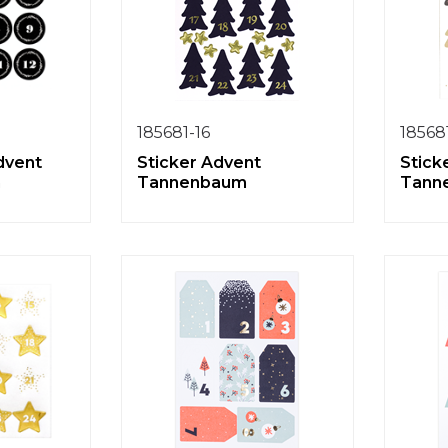
185681-16
18568
dvent
Sticker Advent
Stick
n
Tannenbaum
Tann