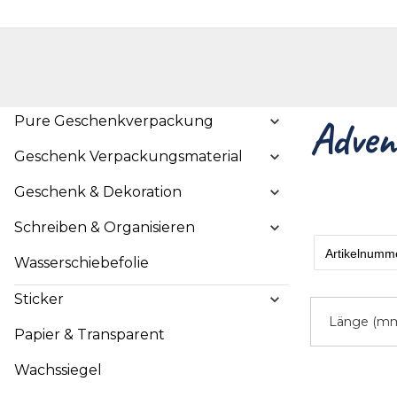
Handelshop
Privatkunden-Shop
Neuheiten
Händlersuche
Über uns
Kont
Pure Geschenkverpackung
Adven
Geschenk Verpackungsmaterial
Geschenk & Dekoration
Schreiben & Organisieren
Wasserschiebefolie
Sticker
Länge (m
Papier & Transparent
Wachssiegel