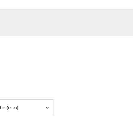
DE
FR
he (mm)