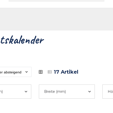
akt
tskalender
17 Artikel
m)
Breite (mm)
Hö