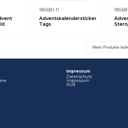
185681-11
18568
dvent
Adventskalendersticker
Adven
ld
Tags
Ster
Mehr Produkte lad
Impressum
Datenschutz
ine
Impressum
AGB