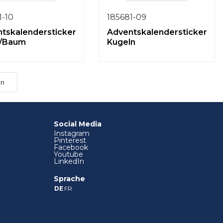
1-10
185681-09
tskalendersticker
Adventskalendersticker
n/Baum
Kugeln
en
Social Media
Instagram
Pinterest
Facebook
Youtube
LinkedIn
Sprache
DE
FR