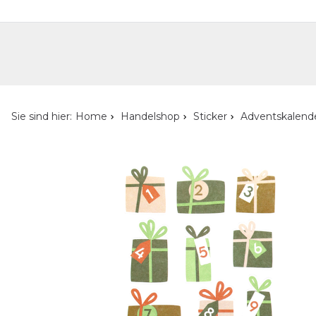
Handelshop
Privatkunden-Shop
Neuheiten
Händlersuche
Über uns
Kont
Sie sind hier:
Home
Handelshop
Sticker
Adventskalend