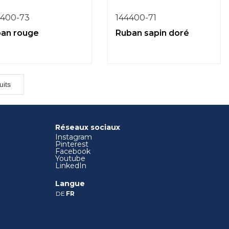
4400-73
144400-71
ban rouge
Ruban sapin doré
uits
Réseaux sociaux
Instagram
Pinterest
Facebook
Youtube
LinkedIn
Langue
DE
FR