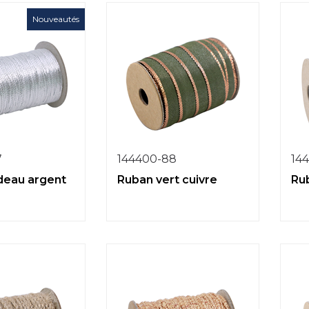
Nouveautés
7
144400-88
14
deau argent
Ruban vert cuivre
Ru