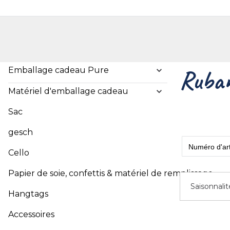
Shop
Shop pour les particuliers
Nouveautés
Localisateur de magasin
L'ent
Emballage cadeau Pure
Ruban
Matériel d'emballage cadeau
Sac
gesch
Cello
Papier de soie, confettis & matériel de remplissage
Saisonnalit
Hangtags
Accessoires