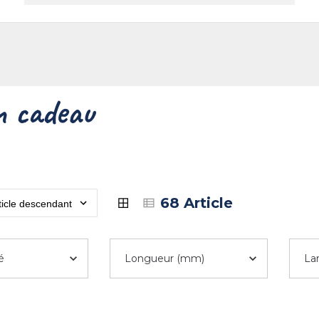
reprise
Contact
 cadeau
68 Article
é
Longueur (mm)
La