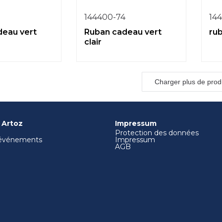
5
144400-74
14
deau vert
Ruban cadeau vert
ru
clair
Charger plus de prod
 Artoz
Impressum
Protection des données
 événements
Impressum
AGB