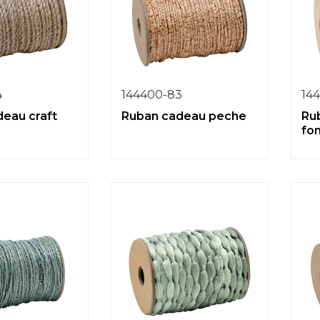
4
144400-83
14
eau craft
Ruban cadeau peche
Ru
fo