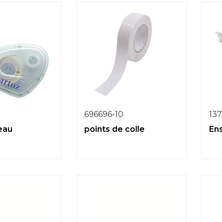
696696-10
13
leau
points de colle
En