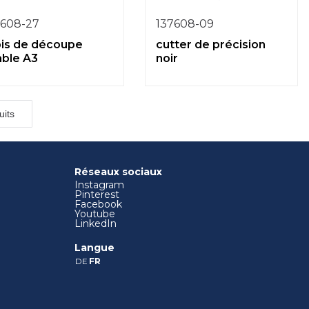
7608-27
137608-09
pis de découpe
cutter de précision
able A3
noir
uits
Réseaux sociaux
Instagram
Pinterest
Facebook
Youtube
LinkedIn
Langue
DE
FR