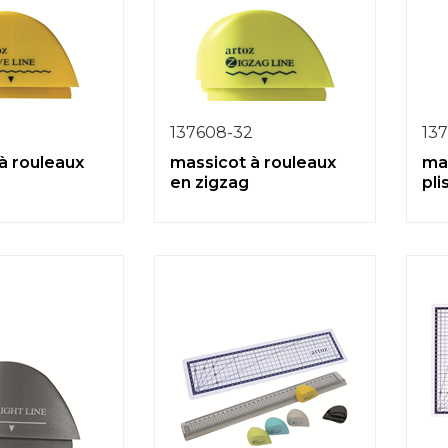
3
137608-32
13
à rouleaux
massicot à rouleaux
ma
en zigzag
pli