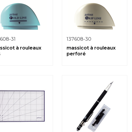
7608-31
137608-30
ssicot à rouleaux
massicot à rouleaux
s
perforé