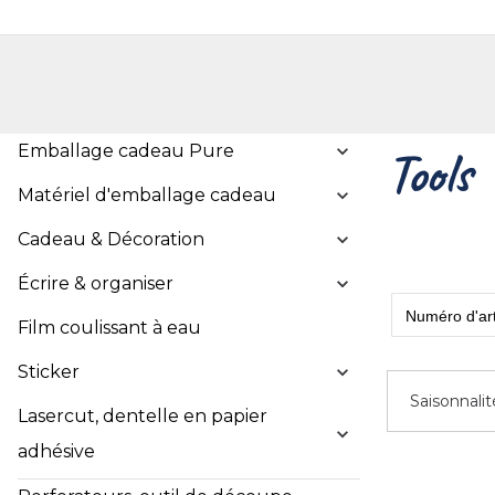
Shop
Shop pour les particuliers
Nouveautés
Localisateur de magasin
L'ent
Emballage cadeau Pure
Tools
Matériel d'emballage cadeau
Cadeau & Décoration
Écrire & organiser
Film coulissant à eau
Sticker
Saisonnalit
Lasercut, dentelle en papier
adhésive