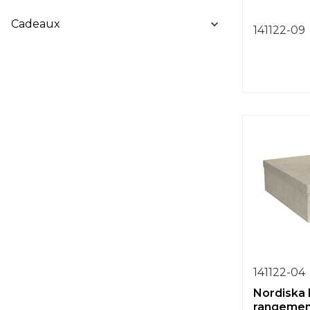
Cadeaux
141122-09
141122-04
Nordiska 
rangement