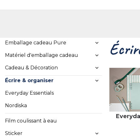
Shop
Shop pour les particuliers
Nouveautés
Localisateur de magasin
L'ent
Emballage cadeau Pure
Écrir
Matériel d'emballage cadeau
Cadeau & Décoration
Écrire & organiser
Everyday Essentials
Nordiska
Everyda
Film coulissant à eau
Sticker