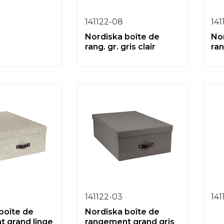
141122-08
141
Nordiska boîte de
No
rang. gr. gris clair
ra
141122-03
141
boîte de
Nordiska boîte de
 grand linge
rangement grand gris