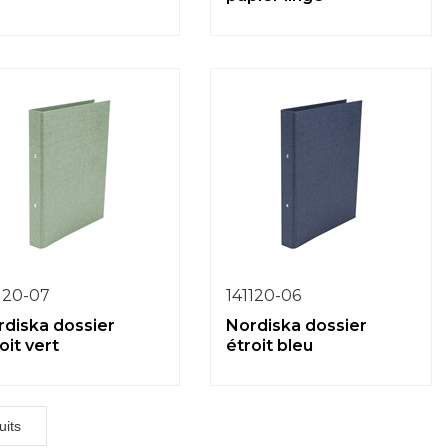
120-07
141120-06
rdiska dossier
Nordiska dossier
oit vert
étroit bleu
uits