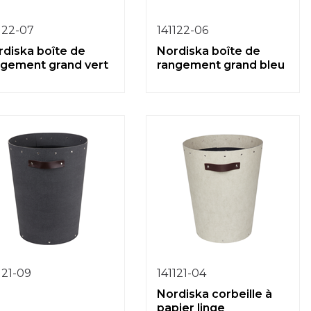
122-07
141122-06
rdiska boîte de
Nordiska boîte de
ngement grand vert
rangement grand bleu
121-09
141121-04
Nordiska corbeille à
papier linge