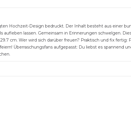
gten Hochzeit-Design bedruckt. Der Inhalt besteht aus einer b
mals aufleben lassen. Gemeinsam in Erinnerungen schwelgen. D
7 cm. Wer wird sich darüber freuen? Praktisch und fix fertig: Fü
nd feiern! Überraschungsfans aufgepasst: Du liebst es spannend
chen.