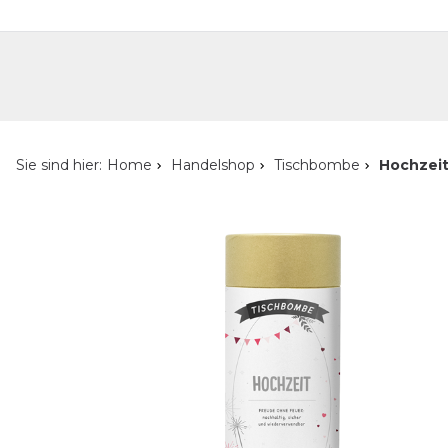
Handelshop
Privatkunden-Shop
Neuheiten
Händlersuche
Über uns
Kont
Sie sind hier:
Home
Handelshop
Tischbombe
Hochzeit 