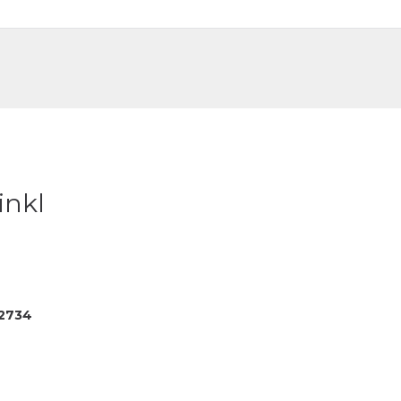
DE
FR
inkl
2734