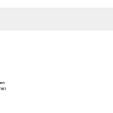
DE
FR
fen
161