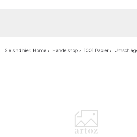
Handelshop
Privatkunden-Shop
Neuheiten
Händlersuche
Über uns
Kont
Sie sind hier:
Home
Handelshop
1001 Papier
Umschläg