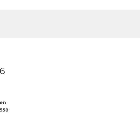
DE
FR
E6
fen
558