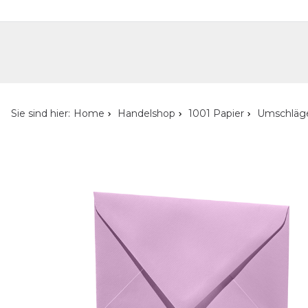
Handelshop
Privatkunden-Shop
Neuheiten
Händlersuche
Über uns
Kont
Sie sind hier:
Home
Handelshop
1001 Papier
Umschläg