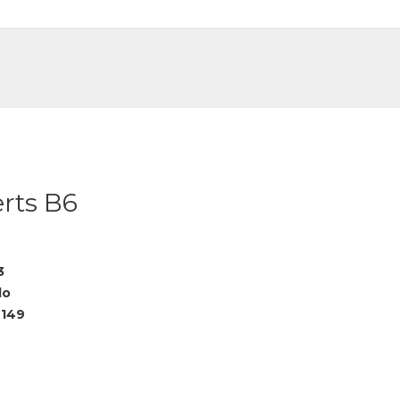
DE
FR
erts B6
3
lo
149