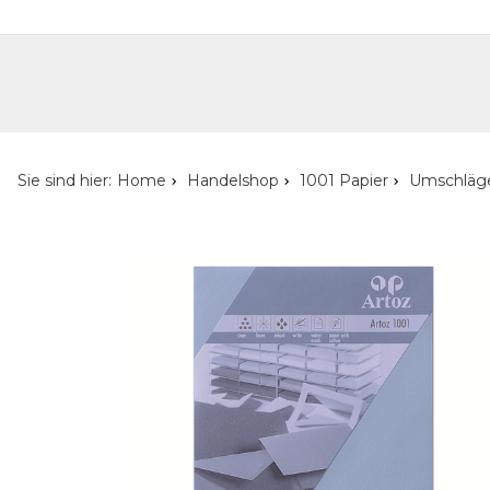
Handelshop
Privatkunden-Shop
Neuheiten
Händlersuche
Über uns
Kont
Sie sind hier:
Home
Handelshop
1001 Papier
Umschläg