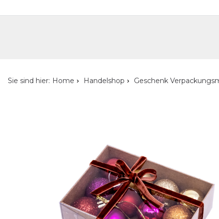
Handelshop
Privatkunden-Shop
Neuheiten
Händlersuche
Über uns
Kont
Sie sind hier:
Home
Handelshop
Geschenk Verpackungsm