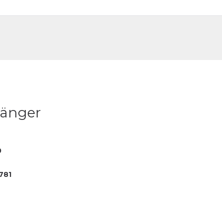
DE
FR
änger
0
781