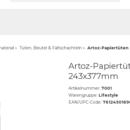
akt
aterial
Tüten, Beutel & Faltschachteln
Artoz-Papiertüte
Artoz-Papiertü
243x377mm
Artikelnummer:
7001
Warengruppe:
Lifestyle
EAN/UPC-Code:
7612450169