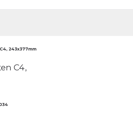
DE
FR
n C4, 243x377mm
ten C4,
034