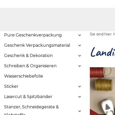
Handelshop
Privatkunden-Shop
Neuheiten
Händlersuche
Über uns
Kontak
Sie sind hier:
Pure Geschenkverpackung
Geschenk Verpackungsmaterial
Landi
Geschenk & Dekoration
Schreiben & Organisieren
Wasserschiebefolie
Sticker
Lasercut & Spitzbänder
Stanzer, Schneidegeräte &