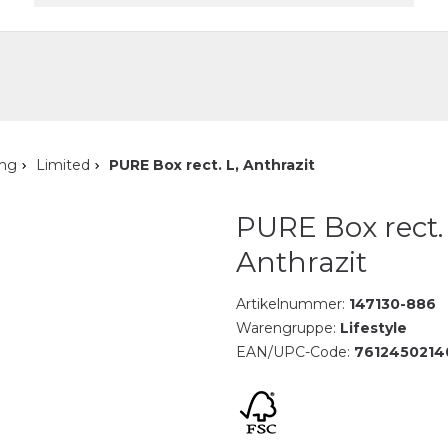
akt
ung
Limited
PURE Box rect. L, Anthrazit
PURE Box rect. 
Anthrazit
Artikelnummer:
147130-886
Warengruppe:
Lifestyle
EAN/UPC-Code:
7612450214