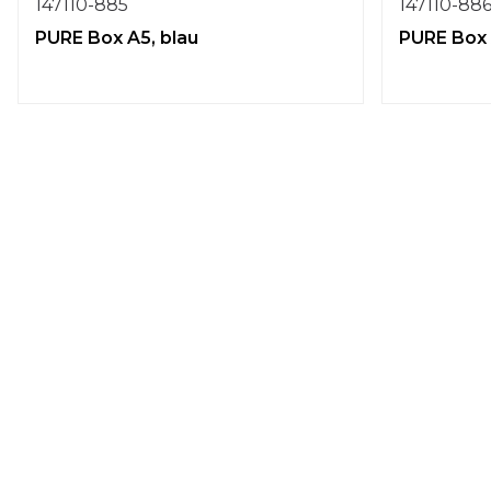
147110-885
147110-88
PURE Box A5, blau
PURE Box 