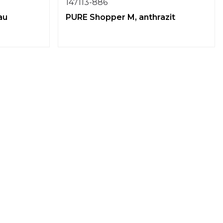
147113-886
au
PURE Shopper M, anthrazit