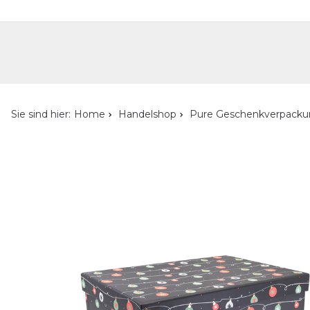
Handelshop
Privatkunden-Shop
Neuheiten
Händlersuche
Über uns
Kont
Sie sind hier:
Home
Handelshop
Pure Geschenkverpack