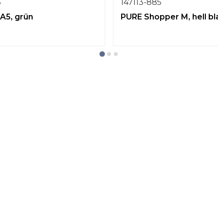
6
147113-885
A5, grün
PURE Shopper M, hell bl