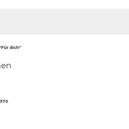
DE
FR
Für dich"
hen
370