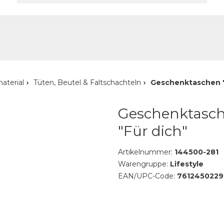
akt
aterial
Tüten, Beutel & Faltschachteln
Geschenktaschen "
Geschenktasc
"Für dich"
Artikelnummer:
144500-281
Warengruppe:
Lifestyle
EAN/UPC-Code:
7612450229