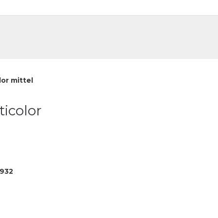
DE
FR
or mittel
ticolor
932