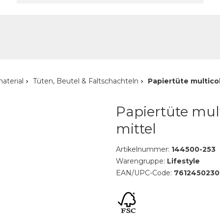
akt
aterial
Tüten, Beutel & Faltschachteln
Papiertüte multicol
Papiertüte mul
mittel
Artikelnummer:
144500-253
Warengruppe:
Lifestyle
EAN/UPC-Code:
7612450230