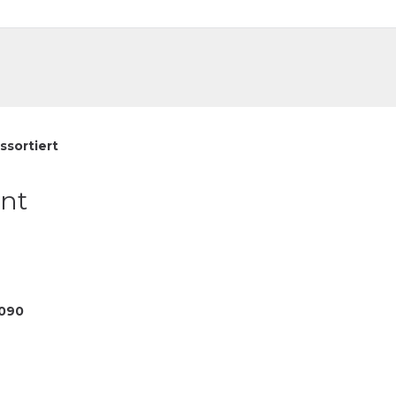
DE
FR
ssortiert
unt
090