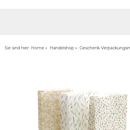
Handelshop
Privatkunden-Shop
Neuheiten
Händlersuche
Über uns
Kont
Sie sind hier:
Home
Handelshop
Geschenk Verpackungsm