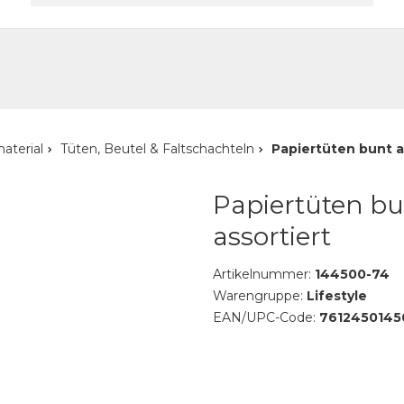
akt
aterial
Tüten, Beutel & Faltschachteln
Papiertüten bunt a
Papiertüten b
assortiert
Artikelnummer:
144500-74
Warengruppe:
Lifestyle
EAN/UPC-Code:
7612450145