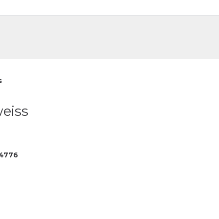
DE
FR
s
weiss
4776