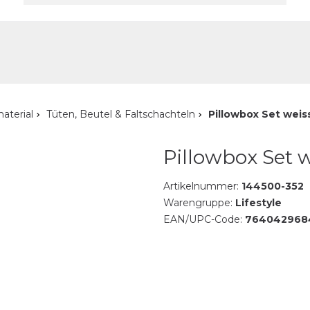
akt
aterial
Tüten, Beutel & Faltschachteln
Pillowbox Set weis
Pillowbox Set 
Artikelnummer:
144500-352
Warengruppe:
Lifestyle
EAN/UPC-Code:
764042968