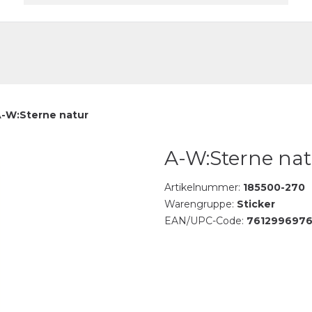
akt
-W:Sterne natur
A-W:Sterne nat
Artikelnummer:
185500-270
Warengruppe:
Sticker
EAN/UPC-Code:
761299697