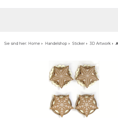
Handelshop
Privatkunden-Shop
Neuheiten
Händlersuche
Über uns
Kont
Sie sind hier:
Home
Handelshop
Sticker
3D Artwork
A