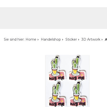
Handelshop
Privatkunden-Shop
Neuheiten
Händlersuche
Über uns
Kont
Sie sind hier:
Home
Handelshop
Sticker
3D Artwork
A