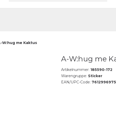
akt
-W:hug me Kaktus
A-W:hug me K
Artikelnummer:
185590-172
Warengruppe:
Sticker
EAN/UPC-Code:
761299697