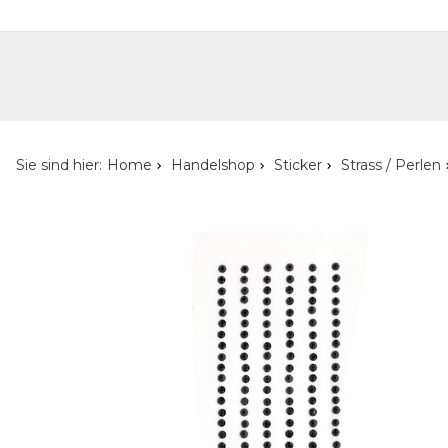
Handelshop
Privatkunden-Shop
Neuheiten
Händlersuche
Über uns
Kont
Sie sind hier:
Home
Handelshop
Sticker
Strass / Perlen