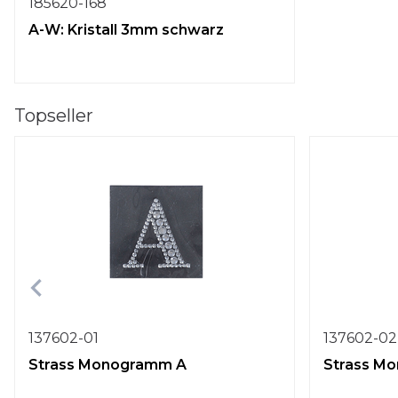
185620-168
A-W: Kristall 3mm schwarz
Topseller
137602-01
137602-02
Strass Monogramm A
Strass M