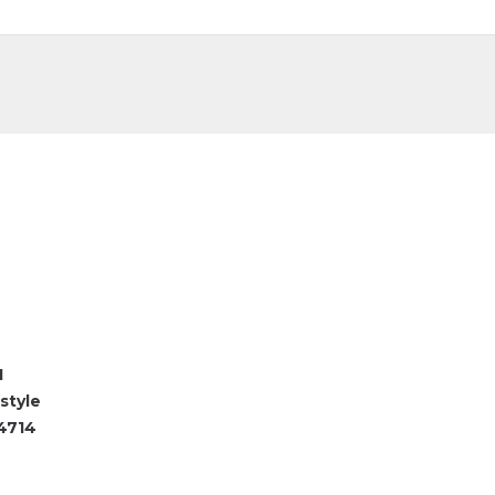
DE
FR
1
style
4714