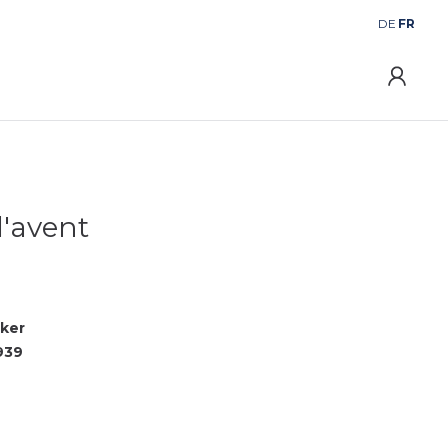
DE
FR
l'avent
cker
939