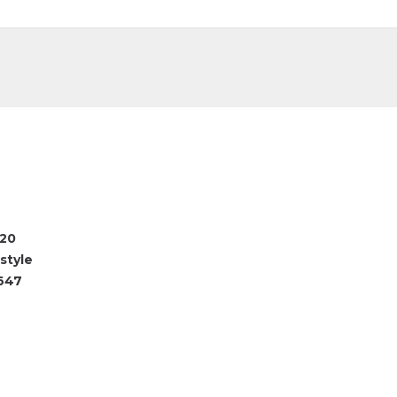
DE
FR
20
style
647