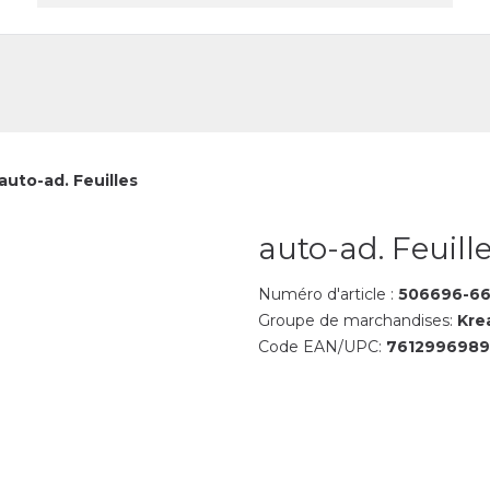
reprise
Contact
auto-ad. Feuilles
auto-ad. Feuill
Numéro d'article :
506696-6
Groupe de marchandises:
Kre
Code EAN/UPC:
7612996989