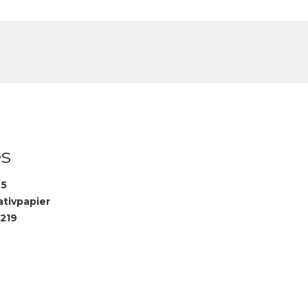
DE
FR
es
65
ativpapier
219