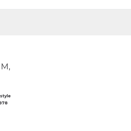
DE
FR
 M,
style
878