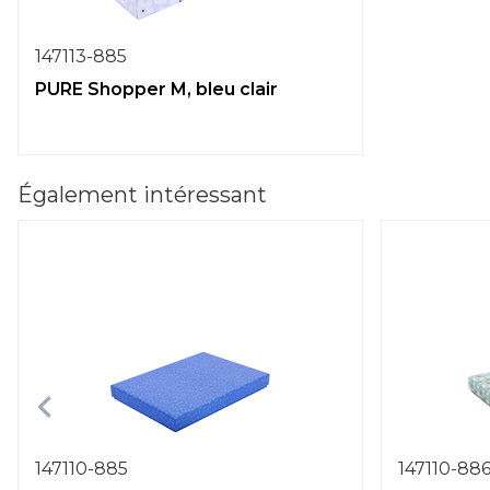
147113-885
PURE Shopper M, bleu clair
Également intéressant
147110-885
147110-88