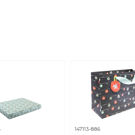
6
147113-886