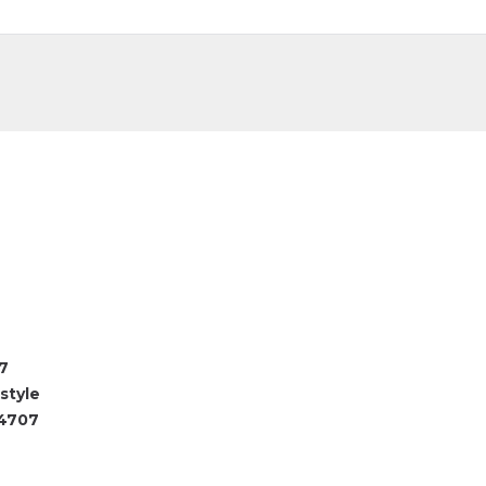
DE
FR
7
style
4707