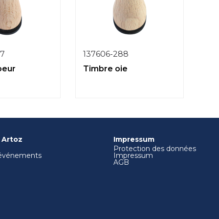
87
137606-288
oeur
Timbre oie
 Artoz
Impressum
Protection des données
 événements
Impressum
AGB