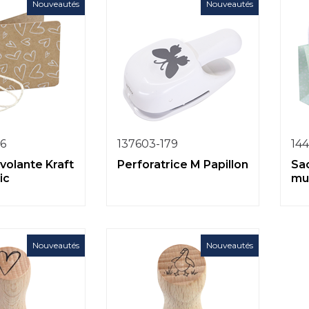
Nouveautés
Nouveautés
6
137603-179
14
 volante Kraft
Perforatrice M Papillon
Sa
ic
mul
Nouveautés
Nouveautés