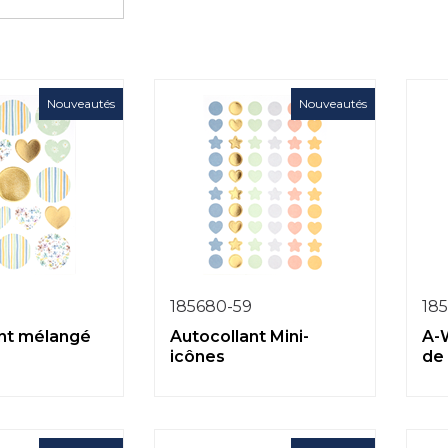
Nouveautés
Nouveautés
185680-59
185
nt mélangé
Autocollant Mini-
A-
icônes
de