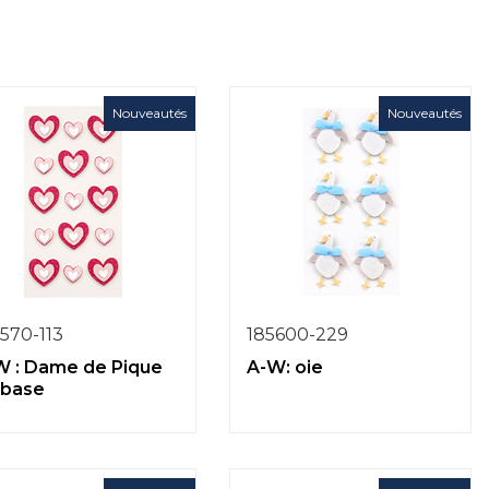
Nouveautés
Nouveautés
570-113
185600-229
W : Dame de Pique
A-W: oie
 base