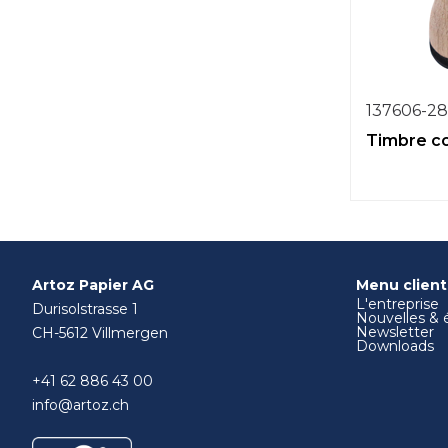
137606-2
Timbre c
Artoz Papier AG
Menu client
L'entreprise
Durisolstrasse 1
Nouvelles &
Newsletter
CH-5612 Villmergen
Downloads
+41 62 886 43 00
info@artoz.ch