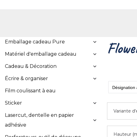
Shop
Shop pour les particuliers
Nouveautés
Localisateur de magasin
L'entr
Emballage cadeau Pure
Flowe
Matériel d'emballage cadeau
Cadeau & Décoration
Écrire & organiser
Film coulissant à eau
Sticker
Variante d
Lasercut, dentelle en papier
adhésive
Hauteur (