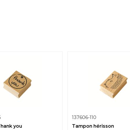
5
137606-110
hank you
Tampon hérisson