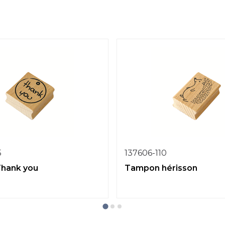
5
137606-110
hank you
Tampon hérisson