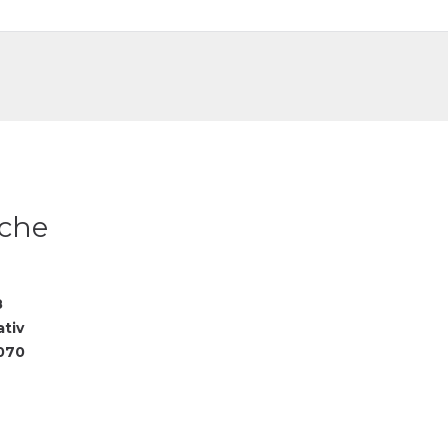
DE
FR
che
8
ativ
070