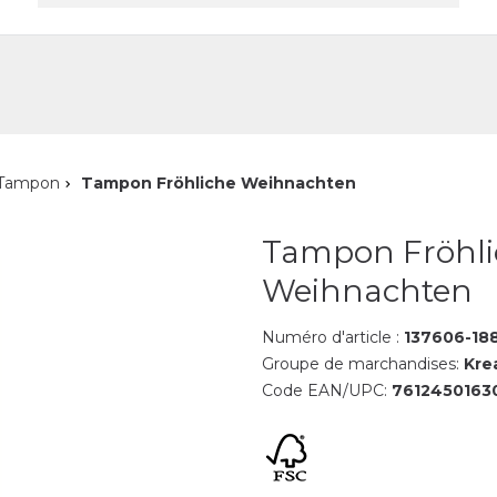
reprise
Contact
Tampon
Tampon Fröhliche Weihnachten
Tampon Fröhli
Weihnachten
Numéro d'article :
137606-18
Groupe de marchandises:
Kre
Code EAN/UPC:
7612450163