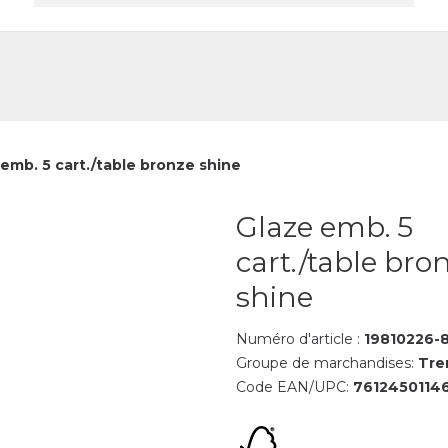
reprise
Contact
emb. 5 cart./table bronze shine
Glaze emb. 5
cart./table bro
shine
Numéro d'article :
19810226-
Groupe de marchandises:
Tre
Code EAN/UPC:
7612450114