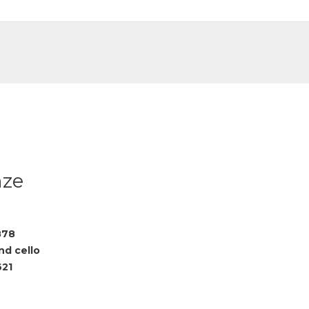
DE
FR
nze
878
nd cello
621