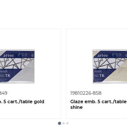
849
19810226-858
 5 cart./table gold
Glaze emb. 5 cart./table
shine