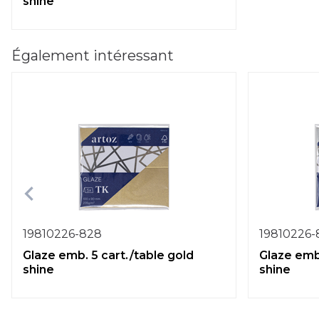
shine
Également intéressant
19810226-828
19810226-
Glaze emb. 5 cart./table gold
Glaze emb.
shine
shine