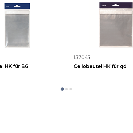
137045
el HK für B6
Cellobeutel HK für qd