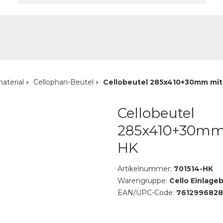
akt
aterial
Cellophan-Beutel
Cellobeutel 285x410+30mm mit
Cellobeutel
285x410+30mm
HK
Artikelnummer:
701514-HK
Warengruppe:
Cello Einlageb
EAN/UPC-Code:
7612996828