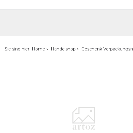
Handelshop
Privatkunden-Shop
Neuheiten
Händlersuche
Über uns
Kont
Sie sind hier:
Home
Handelshop
Geschenk Verpackungsm