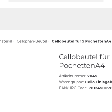
akt
aterial
Cellophan-Beutel
Cellobeutel für 5 PochettenA4
Cellobeutel für
PochettenA4
Artikelnummer:
7045
Warengruppe:
Cello Einlageb
EAN/UPC-Code:
7612450169