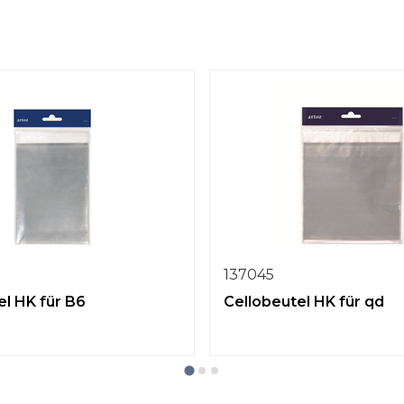
137045
el HK für B6
Cellobeutel HK für qd