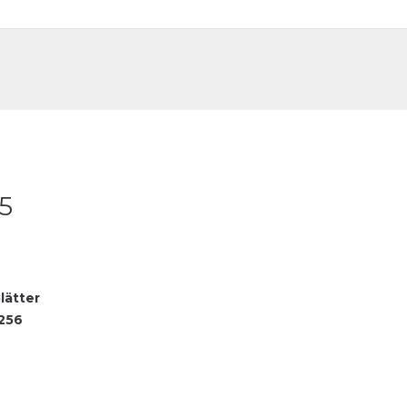
DE
FR
 5
lätter
256