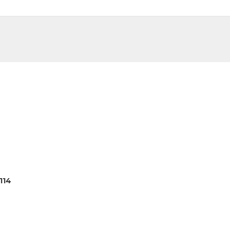
DE
FR
114