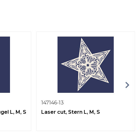
147146-13
gel L, M, S
Laser cut, Stern L, M, S