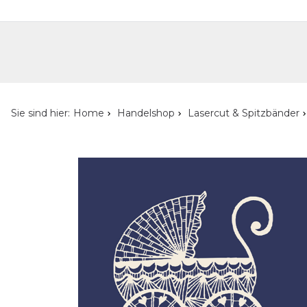
Handelshop
Privatkunden-Shop
Neuheiten
Händlersuche
Über uns
Kont
Sie sind hier:
Home
Handelshop
Lasercut & Spitzbänder