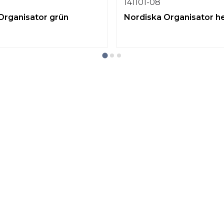
141101-08
Organisator grün
Nordiska Organisator he