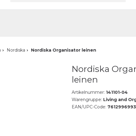
akt
n
Nordiska
Nordiska Organisator leinen
Nordiska Organ
leinen
Artikelnummer:
141101-04
Warengruppe:
Living and Or
EAN/UPC-Code:
761299699