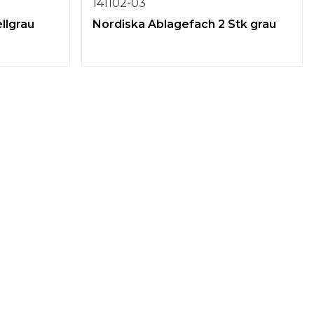
141102-03
llgrau
Nordiska Ablagefach 2 Stk grau