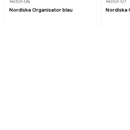
141101-06
141101-07
Nordiska Organisator blau
Nordiska 