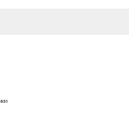
DE
FR
651