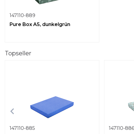
147110-889
Pure Box A5, dunkelgrün
Topseller
147110-885
147110-88