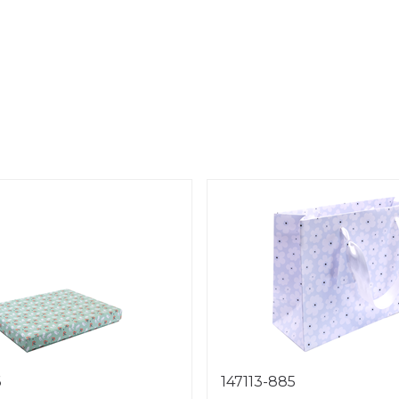
6
147113-885