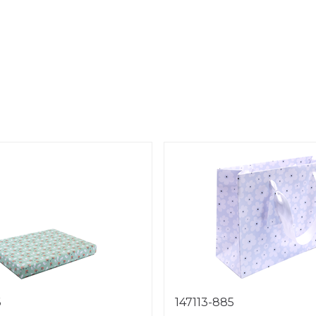
6
147113-885