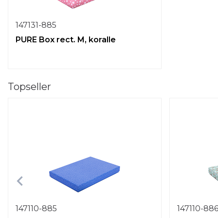
147131-885
PURE Box rect. M, koralle
Topseller
147110-885
147110-88