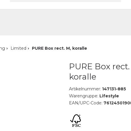
akt
ung
Limited
PURE Box rect. M, koralle
PURE Box rect.
koralle
Artikelnummer:
147131-885
Warengruppe:
Lifestyle
EAN/UPC-Code:
7612450190