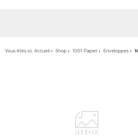
Shop
Shop pour les particuliers
Nouveautés
Localisateur de magasin
L'ent
Vous êtes ici:
Accueil
Shop
1001 Papier
Enveloppes
1