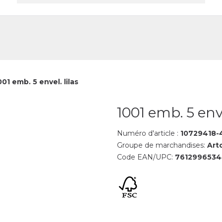
reprise
Contact
001 emb. 5 envel. lilas
1001 emb. 5 enve
Numéro d'article :
10729418-
Groupe de marchandises:
Arto
Code EAN/UPC:
761299653