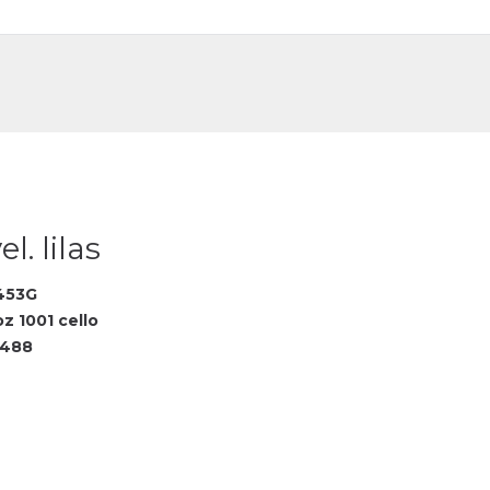
DE
FR
l. lilas
453G
z 1001 cello
4488