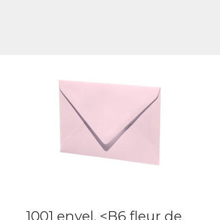
1001 envel. <B6 fleur de