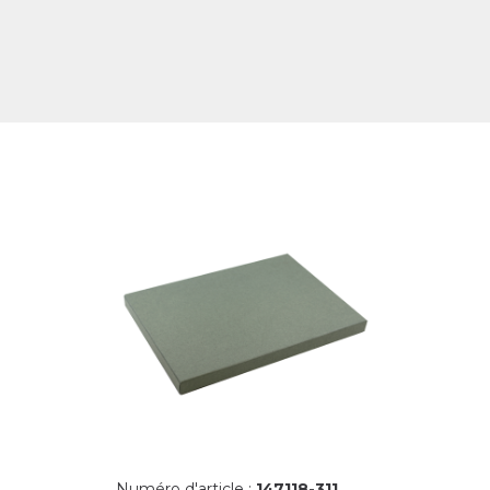
Numéro d'article :
147118-311