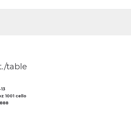
DE
FR
./table
413
z 1001 cello
3888