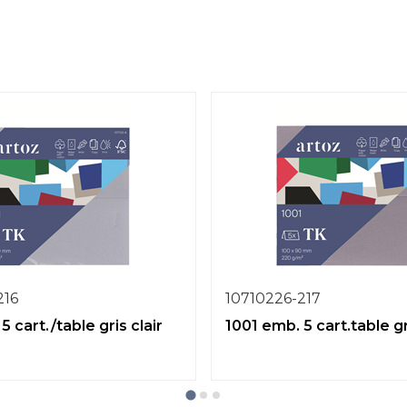
216
10710226-217
5 cart./table gris clair
1001 emb. 5 cart.table g