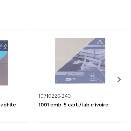
10710226-240
raphite
1001 emb. 5 cart./table ivoire