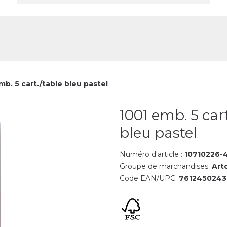
reprise
Contact
mb. 5 cart./table bleu pastel
1001 emb. 5 cart
bleu pastel
Numéro d'article :
10710226-
Groupe de marchandises:
Arto
Code EAN/UPC:
761245024