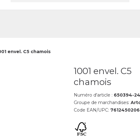
reprise
Contact
001 envel. C5 chamois
1001 envel. C5
chamois
Numéro d'article :
650394-24
Groupe de marchandises:
Art
Code EAN/UPC:
761245020