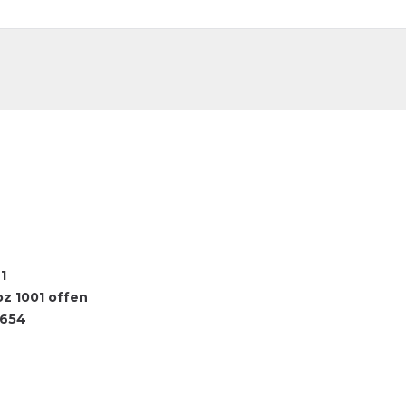
DE
FR
1
oz 1001 offen
6654