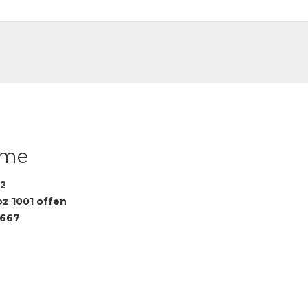
DE
FR
lime
2
oz 1001 offen
3667