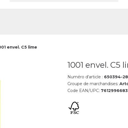
reprise
Contact
001 envel. C5 lime
1001 envel. C5 
Numéro d'article :
650394-28
Groupe de marchandises:
Art
Code EAN/UPC:
761299668