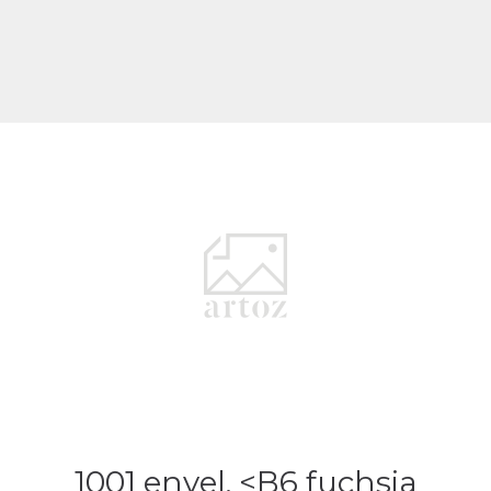
1001 envel. <B6 fuchsia