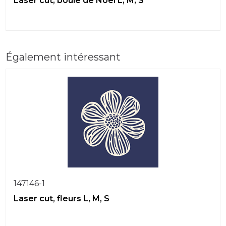
Laser cut, boule de Noël L, M, S
Également intéressant
147146-1
Laser cut, fleurs L, M, S